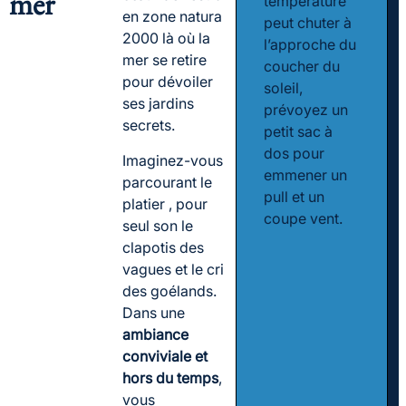
mer
température
en zone natura
peut chuter à
2000 là où la
l’approche du
mer se retire
coucher du
pour dévoiler
soleil,
ses jardins
prévoyez un
secrets.
petit sac à
dos pour
Imaginez-vous
emmener un
parcourant le
pull et un
platier , pour
coupe vent.
seul son le
clapotis des
vagues et le cri
des goélands.
Dans une
ambiance
conviviale et
hors du temps
,
vous