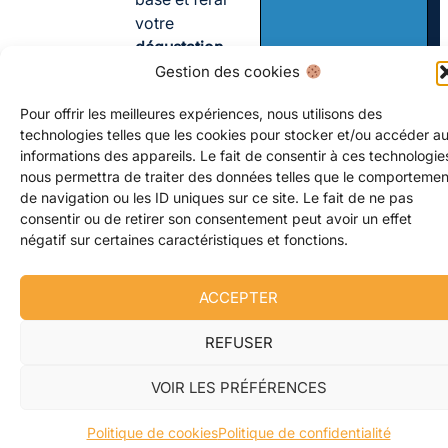
votre
dégustation
sauvage face à
Gestion des cookies
l’horizon
. Vous
Pour offrir les meilleures expériences, nous utilisons des
repartirez
technologies telles que les cookies pour stocker et/ou accéder a
l’esprit léger, le
informations des appareils. Le fait de consentir à ces technologie
cœur rempli
nous permettra de traiter des données telles que le comportemen
d’anecdotes
de navigation ou les ID uniques sur ce site. Le fait de ne pas
fascinantes et le
consentir ou de retirer son consentement peut avoir un effet
palais conquis
négatif sur certaines caractéristiques et fonctions.
par ces trésors
iodés.
ACCEPTER
Prêts pour une
REFUSER
parenthèse
enchantée ?
VOIR LES PRÉFÉRENCES
L’océan vous a
préparé une
Politique de cookies
Politique de confidentialité
table, venez y