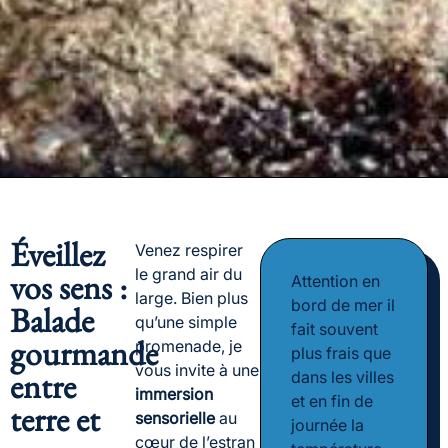
Éveillez
Venez respirer
le grand air du
vos sens :
Attention en
large. Bien plus
bord de mer il
Balade
qu’une simple
fait souvent
gourmande
promenade, je
plus frais que
vous invite à une
entre
dans les villes
immersion
et en fin de
terre et
sensorielle
au
journée la
cœur de l’estran